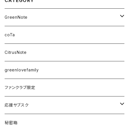
CATEGORY
GreenNote
さえの
coTa
愛乃茉央
CitrusNote
虹海ぽんず
greenlovefamily
楽園うらら
ファンクラブ限定
りな
応援サブスク
える
Green Note
秘密箱