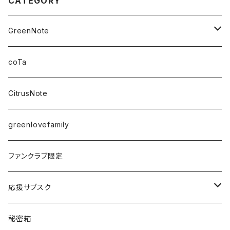
CATEGORY
GreenNote
さえの
coTa
愛乃茉央
CitrusNote
虹海ぽんず
greenlovefamily
楽園うらら
ファンクラブ限定
りな
応援サブスク
える
Green Note
秘密箱