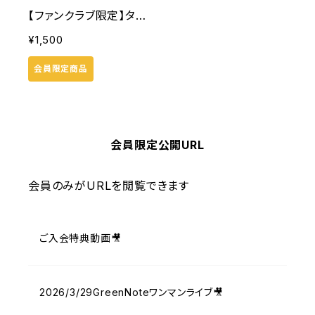
【ファンクラブ限定】タオ
ル(ダルメシアン)
¥1,500
会員限定商品
会員限定公開URL
会員のみがURLを閲覧できます
ご入会特典動画🎥
2026/3/29GreenNoteワンマンライブ🎥