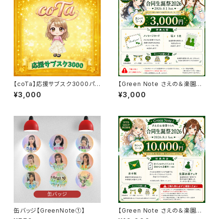
【coTa】応援サブスク3000パッ
【Green Note さえの＆楽園う
ク
らら 合同生誕祭2026】カンパパ
¥3,000
¥3,000
ック3000
缶バッジ【GreenNote①】
【Green Note さえの＆楽園う
らら 合同生誕祭2026】カンパパ