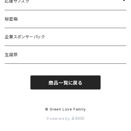
りな
応援サブスク
える
Green Note
秘密箱
るか
Citrus Note
企業スポンサーパック
coTa
生誕祭
1000
商品一覧に戻る
3000
5000
© Green Love Family
Powered by