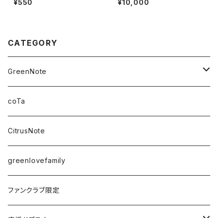
¥550
¥10,000
ック10000
CATEGORY
GreenNote
さえの
coTa
愛乃茉央
CitrusNote
虹海ぽんず
greenlovefamily
楽園うらら
ファンクラブ限定