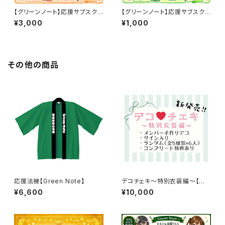
【グリーンノート】応援サブスク3
【グリーンノート】応援サブスク1
000パック
000パック
¥3,000
¥1,000
その他の商品
応援法被【Green Note】
デコチェキ〜特別衣装編〜【箱
推しセット】
¥6,600
¥10,000