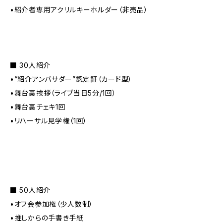
•紹介者専用アクリルキーホルダー（非売品）
■ 30人紹介
•“紹介アンバサダー”認定証（カード型）
•舞台裏挨拶（ライブ当日5分/1回）
•舞台裏チェキ1回
•リハーサル見学権（1回）
■ 50人紹介
•オフ会参加権（少人数制）
•推しからの手書き手紙