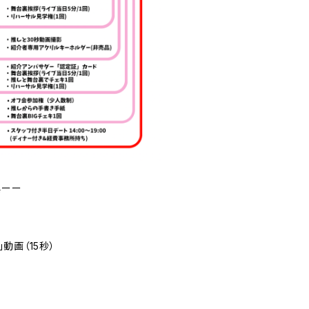
典ーー
動画（15秒）