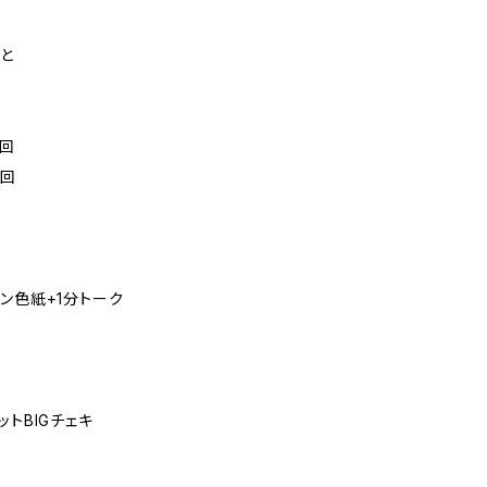
と
1回
1回
ン色紙+1分トーク
トBIGチェキ