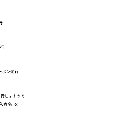
行
発行
ーポン発行
発行しますので
購入者名」を