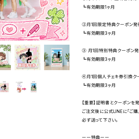
┗有効期限1ヶ月
②月1回限定特典クーポン発
┗有効期限3ヶ月
③ 月1回特別特典クーポン
┗有効期限3ヶ月
④月1回個人チェキ券引換ク
┗有効期限3ヶ月
【重要】証明書とクーポンを
ご注文後に公式LINEに「ご
必ず送って下さい。
ーー特典ーー