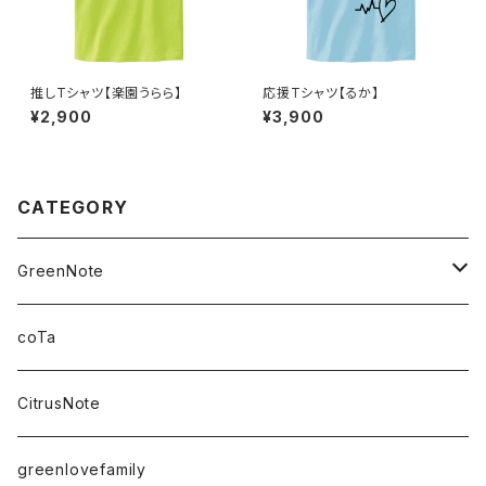
推しTシャツ【楽園うらら】
応援Tシャツ【るか】
¥2,900
¥3,900
CATEGORY
GreenNote
さえの
coTa
愛乃茉央
CitrusNote
虹海ぽんず
greenlovefamily