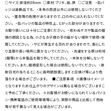
○サイズ:直径約38mm ○素材:ブリキ、紙、鉄 ○ご注意: ・缶バ
ッジは装飾品です。 ・本来の用途以外には使用しないでくださ
い。 ・窒息等の危険がありますので、口の中には入れないでくだ
さい。 ・缶バッジの製品の特性上、とがった部分がありますので、
お取り扱いには十分にご注意ください。 ・思わぬケガや製品の破
損の原因となる為、小さなお子様の手の届かない場所で使用・保
管してください。 ・サビが発生する恐れがありますので、濡らした
り湿度の高い場所に置かないでください。 ・洗濯をする際は布地
(服等)から本製品を取り外してください。 ・本体を分解しないで
ください。また、破損変形した場合は使用しないでください。 ・直
射日光の当たるところに長時間放置しますと日焼け等により色
落ちする場合がございます。 ■ご注意事項 ※画像はイメージ
となりますため仕上がりのデザインは異なる場合がございますこ
と予めご了承ください。 ※お客様がお使いになられているパソコ
ン・携帯電話のご使用環境等により、実際の商品と比較して色味
等が若干異なって見える場合がございます。