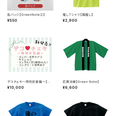
缶バッジ【GreenNote②】
推しTシャツ【箱推し】
¥550
¥2,900
デコチェキ〜特別衣装編〜【箱
応援法被【Green Note】
推しセット】
¥10,000
¥6,600