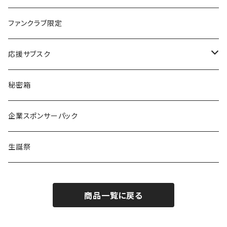
楽園うらら
ファンクラブ限定
りな
応援サブスク
える
Green Note
秘密箱
るか
Citrus Note
企業スポンサーパック
coTa
生誕祭
1000
商品一覧に戻る
3000