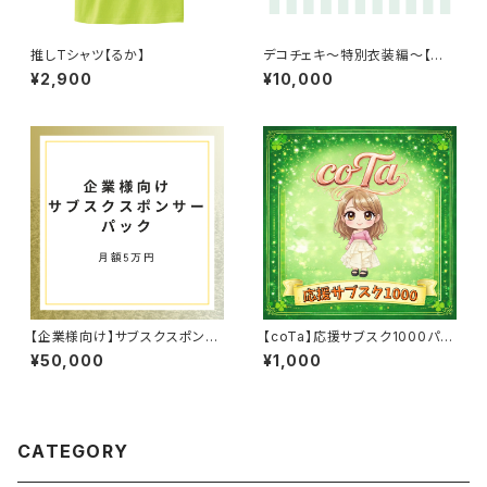
推しTシャツ【るか】
デコチェキ〜特別衣装編〜【箱
推しセット】
¥2,900
¥10,000
【企業様向け】サブスクスポンサ
【coTa】応援サブスク1000パッ
ー5万パック
ク
¥50,000
¥1,000
CATEGORY