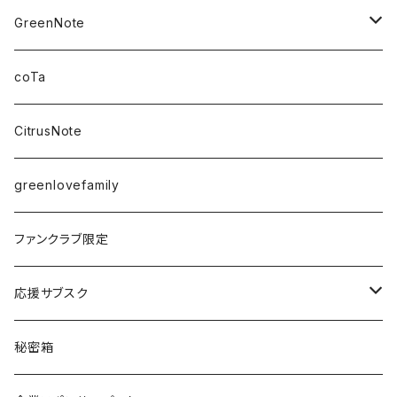
GreenNote
さえの
coTa
愛乃茉央
CitrusNote
虹海ぽんず
greenlovefamily
楽園うらら
ファンクラブ限定
りな
応援サブスク
える
Green Note
秘密箱