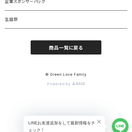
るか
Citrus Note
企業スポンサーパック
coTa
生誕祭
1000
商品一覧に戻る
3000
5000
© Green Love Family
Powered by