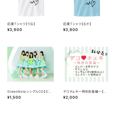
応援Tシャツ【りな】
応援Tシャツ【るか】
¥3,900
¥3,900
GreenNoteシングルCD【ビバ
デコチェキ〜特別衣装編〜【推し
ネバ】
選択】
¥1,500
¥2,000