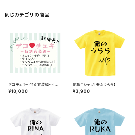
同じカテゴリの商品
デコチェキ〜特別衣装編〜【箱
応援Tシャツ【楽園うらら】
推しセット】
¥10,000
¥3,900