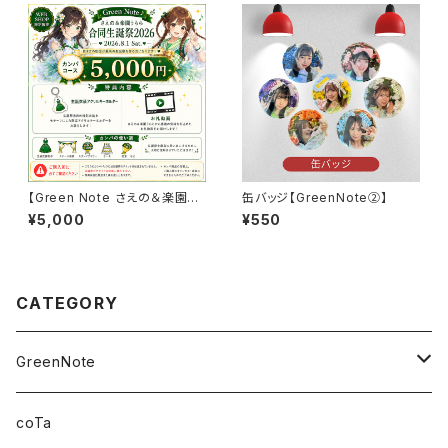
【Green Note さえの＆楽園う
缶バッジ【GreenNote②】
らら 合同生誕祭2026】カンパパ
¥5,000
¥550
ック5000
CATEGORY
GreenNote
さえの
coTa