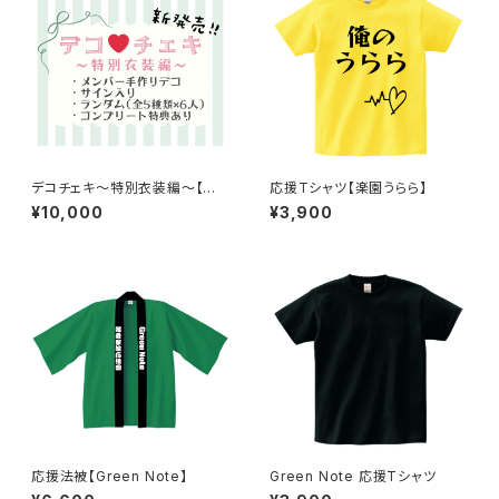
デコチェキ〜特別衣装編〜【箱
応援Tシャツ【楽園うらら】
推しセット】
¥10,000
¥3,900
応援法被【Green Note】
Green Note 応援Tシャツ