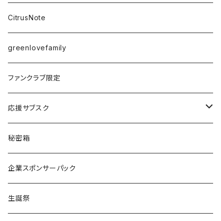
愛乃茉央
CitrusNote
虹海ぽんず
greenlovefamily
楽園うらら
ファンクラブ限定
りな
応援サブスク
える
Green Note
秘密箱
るか
Citrus Note
企業スポンサーパック
coTa
生誕祭