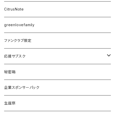
愛乃茉央
CitrusNote
虹海ぽんず
greenlovefamily
楽園うらら
ファンクラブ限定
りな
応援サブスク
える
Green Note
秘密箱
るか
Citrus Note
企業スポンサーパック
coTa
生誕祭