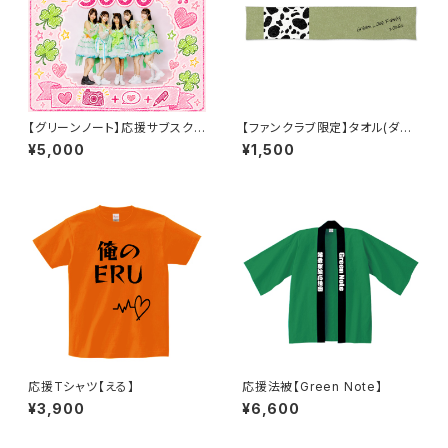
【グリーンノート】応援サブスク5
【ファンクラブ限定】タオル(ダル
000パック
メシアン)
¥5,000
¥1,500
応援Tシャツ【える】
応援法被【Green Note】
¥3,900
¥6,600