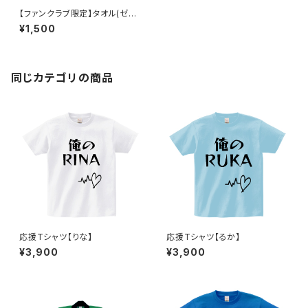
【ファンクラブ限定】タオル(ゼブ
ラ)
¥1,500
同じカテゴリの商品
応援Tシャツ【りな】
応援Tシャツ【るか】
¥3,900
¥3,900