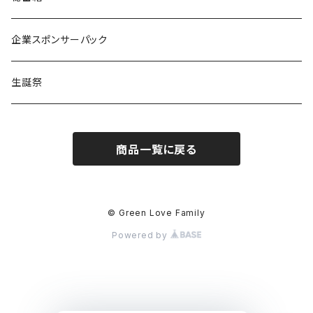
るか
Citrus Note
企業スポンサーパック
coTa
生誕祭
1000
商品一覧に戻る
3000
5000
© Green Love Family
Powered by