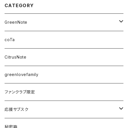
CATEGORY
GreenNote
さえの
coTa
愛乃茉央
CitrusNote
虹海ぽんず
greenlovefamily
楽園うらら
ファンクラブ限定
りな
応援サブスク
える
Green Note
秘密箱