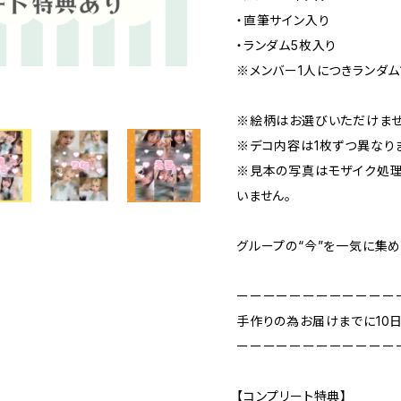
・直筆サイン入り
・ランダム5枚入り
※メンバー1人につきランダム1
※絵柄はお選びいただけませ
※デコ内容は1枚ずつ異なり
※見本の写真はモザイク処理
いません。
グループの“今”を一気に集め
ーーーーーーーーーーーー
手作りの為お届けまでに10
ーーーーーーーーーーーー
【コンプリート特典】