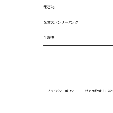
える
Green Note
秘密箱
るか
Citrus Note
企業スポンサーパック
coTa
生誕祭
1000
3000
5000
プライバシーポリシー
特定商取引法に基