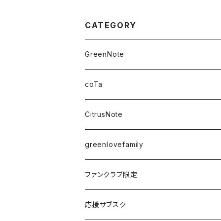
CATEGORY
GreenNote
さえの
coTa
愛乃茉央
CitrusNote
虹海ぽんず
greenlovefamily
楽園うらら
ファンクラブ限定
りな
応援サブスク