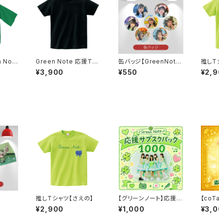
 Not
Green Note 応援Tシ
缶バッジ【GreenNote
推しT
ャツ
②】
¥3,900
¥550
¥2,
推しTシャツ【さえの】
【グリーンノート】応援サ
【co
ブスク1000パック
000
¥2,900
¥1,000
¥3,