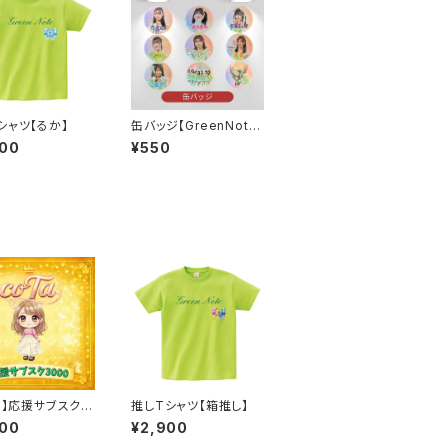
シャツ【るか】
缶バッジ【GreenNote
①】
900
¥550
Ta】応援サブスク3
推しTシャツ【箱推し】
パック
000
¥2,900