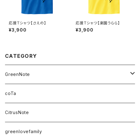
応援Tシャツ【さえの】
応援Tシャツ【楽園うらら】
¥3,900
¥3,900
CATEGORY
GreenNote
さえの
coTa
愛乃茉央
CitrusNote
虹海ぽんず
greenlovefamily