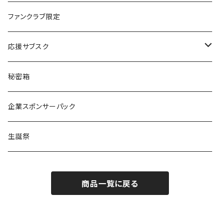
楽園うらら
ファンクラブ限定
りな
応援サブスク
える
Green Note
秘密箱
るか
Citrus Note
企業スポンサーパック
coTa
生誕祭
1000
商品一覧に戻る
3000