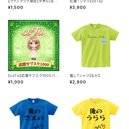
【ファンクラブ限定】タオル(淡迷
応援Tシャツ【coTa】
彩)
¥1,500
¥3,900
【coTa】応援サブスク1000パッ
推しTシャツ【るか】
ク
¥1,000
¥2,900