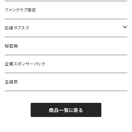
楽園うらら
ファンクラブ限定
りな
応援サブスク
える
Green Note
秘密箱
るか
Citrus Note
企業スポンサーパック
coTa
生誕祭
1000
商品一覧に戻る
3000