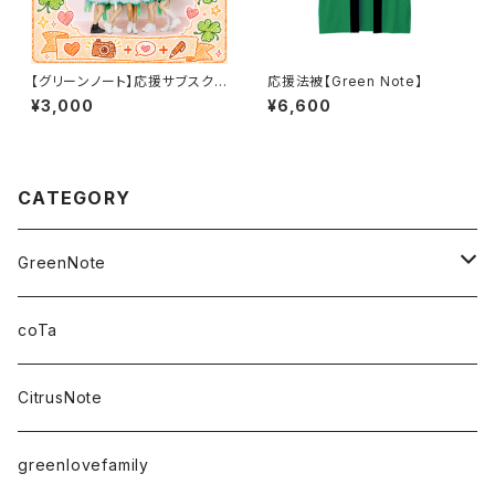
【グリーンノート】応援サブスク3
応援法被【Green Note】
000パック
¥3,000
¥6,600
CATEGORY
GreenNote
さえの
coTa
愛乃茉央
CitrusNote
虹海ぽんず
greenlovefamily