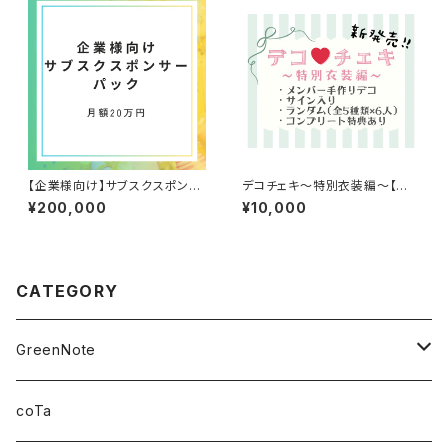
【企業様向け】サブスクスポンサ
デコチェキ〜特別衣装編〜【箱
ー20万パック
推しセット】
¥200,000
¥10,000
CATEGORY
GreenNote
さえの
coTa