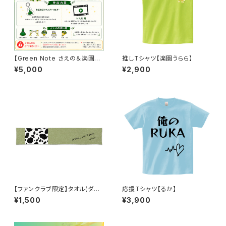
【Green Note さえの＆楽園う
推しTシャツ【楽園うらら】
らら 合同生誕祭2026】カンパパ
¥5,000
¥2,900
ック5000
【ファンクラブ限定】タオル(ダル
応援Tシャツ【るか】
メシアン)
¥1,500
¥3,900