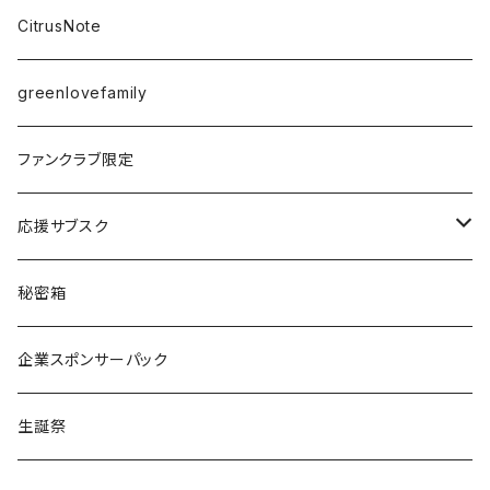
愛乃茉央
CitrusNote
虹海ぽんず
greenlovefamily
楽園うらら
ファンクラブ限定
りな
応援サブスク
える
Green Note
秘密箱
るか
Citrus Note
企業スポンサーパック
coTa
生誕祭