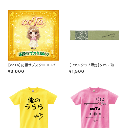
【coTa】応援サブスク3000パッ
【ファンクラブ限定】タオル(淡迷
ク
彩)
¥3,000
¥1,500