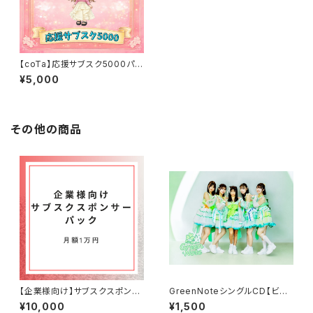
【coTa】応援サブスク5000パッ
ク
¥5,000
その他の商品
【企業様向け】サブスクスポンサ
GreenNoteシングルCD【ビバ
ー1万パック
ネバ】
¥10,000
¥1,500