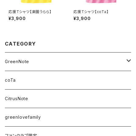
応援Tシャツ【楽園うらら】
応援Tシャツ【coTa】
¥3,900
¥3,900
CATEGORY
GreenNote
さえの
coTa
愛乃茉央
CitrusNote
虹海ぽんず
greenlovefamily
楽園うらら
ファンクラブ限定