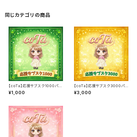
同じカテゴリの商品
【coTa】応援サブスク1000パッ
【coTa】応援サブスク3000パッ
ク
ク
¥1,000
¥3,000