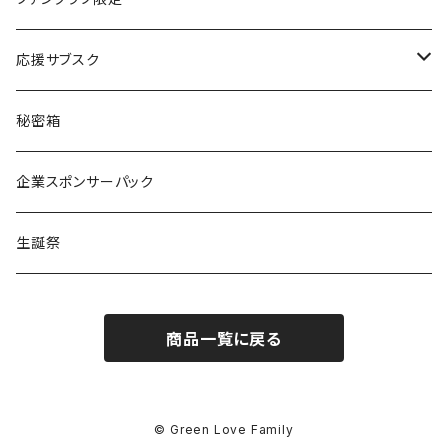
りな
応援サブスク
える
Green Note
秘密箱
るか
Citrus Note
企業スポンサーパック
coTa
生誕祭
1000
商品一覧に戻る
3000
5000
© Green Love Family