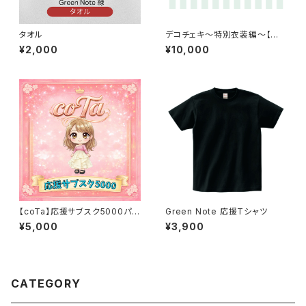
タオル
デコチェキ〜特別衣装編〜【箱
推しセット】
¥2,000
¥10,000
【coTa】応援サブスク5000パッ
Green Note 応援Tシャツ
ク
¥5,000
¥3,900
CATEGORY