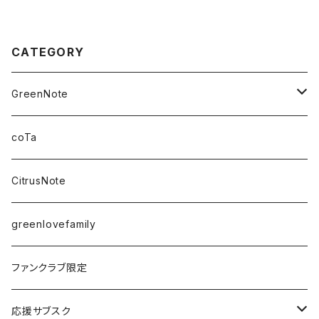
CATEGORY
GreenNote
さえの
coTa
愛乃茉央
CitrusNote
虹海ぽんず
greenlovefamily
楽園うらら
ファンクラブ限定
りな
応援サブスク