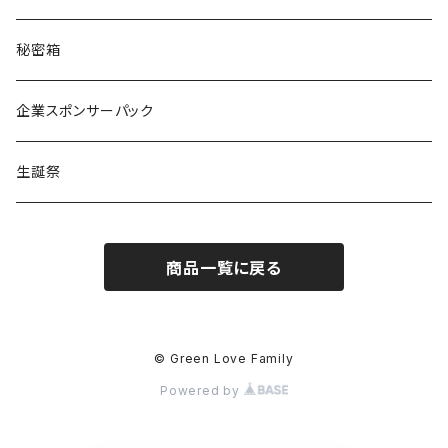
える
Green Note
秘密箱
るか
Citrus Note
企業スポンサーパック
coTa
生誕祭
1000
商品一覧に戻る
3000
5000
© Green Love Family
Powered by