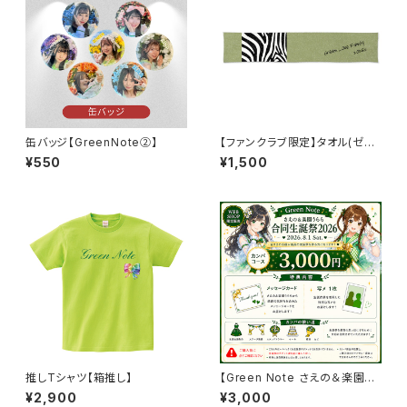
缶バッジ【GreenNote②】
【ファンクラブ限定】タオル(ゼブ
ラ)
¥550
¥1,500
推しTシャツ【箱推し】
【Green Note さえの＆楽園う
らら 合同生誕祭2026】カンパパ
¥2,900
¥3,000
ック3000