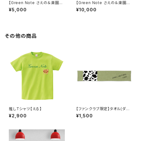
【Green Note さえの＆楽園う
【Green Note さえの＆楽園う
らら 合同生誕祭2026】カンパパ
らら 合同生誕祭2026】カンパパ
¥5,000
¥10,000
ック5000
ック10000
その他の商品
推しTシャツ【える】
【ファンクラブ限定】タオル(ダル
メシアン)
¥2,900
¥1,500